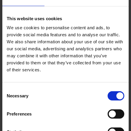
Johannes Plehn:
Mit Seven Senders 7S flex richten
wir uns an große und kleine Unternehmen in ganz
This website uses cookies
Europa. Unser Modell ist einfach, skalierbar und
We use cookies to personalise content and ads, to
flexibel. Für große Unternehmen bieten wir seither
provide social media features and to analyse our traffic.
eine robuste Lösung, die große Mengen an
We also share information about your use of our site with
internationalen Sendungen effizient abwickeln
our social media, advertising and analytics partners who
kann. Mit 7S flex vereinfachen wir nicht nur die
may combine it with other information that you’ve
Anbindung und Abläufe. Ein willkommener
provided to them or that they’ve collected from your use
Nebeneffekt ist, dass wir damit auch das Netz für
of their services.
kleinere Versender öffnen. Kleinere Versender
sehen sich häufig besonders mit begrenzten IT-
Ressourcen konfrontiert und leiden unter geringen
Consent
Skaleneffekten. Mit 7S flex werden diese Hürden
Necessary
Selection
überwunden. Indem wir alle internationalen
Sendungen gemeinsam abholen, werden die
Grenzen bzw. Mindestmengen, die zuvor pro Land
Preferences
galten, auf die Gesamtmenge verschoben. Somit
ebnet 7S flex diesen Unternehmen den Weg für