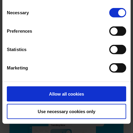
klicken für unsere offenen Stellenanzeigen!
Consent
Necessary
Selection
Preferences
Statistics
Marketing
Das könnte auch für Sie
Allow all cookies
interessant sein
Use necessary cookies only