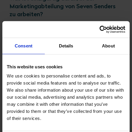
Marketingabteilung von Seven Senders
zu arbeiten?
Unser Marketingteam besteht aus klugen und
fleißigen Mitarbeitern, die alle ihre Expertise haben
und durch ihre gemeinsamen Anstrengungen dazu
Consent
Details
About
beitragen. Neben den regelmäßigen
Teamveranstaltungen, bei denen wir gerne einen
unterhaltsamen Abend verbringen, blüht das Team in
This website uses cookies
seiner
Verantwortung für unseren
Marketingerfolg
und füreinander auf, sowohl
We use cookies to personalise content and ads, to
beruflich als auch persönlich. Von Kommunikation &
provide social media features and to analyse our traffic.
PR und Content-Marketing bis hin zu unseren
We also share information about your use of our site with
internationalen Feldvermarktern arbeiten wir immer
our social media, advertising and analytics partners who
auf ein
ergebnisorientiertes Outcome
hin, das
may combine it with other information that you’ve
große Aufmerksamkeit für die Bedürfnisse der
provided to them or that they’ve collected from your use
Kunden und Kreativität zeigt.
of their services.
Wollen Sie Teil von Seven Senders werden?
Hier