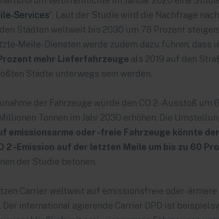
haftsforum veröffentlichte im Januar 2020 eine Studie
ile-Services
“. Laut der Studie wird die Nachfrage nac
 den Städten weltweit bis 2030 um 78 Prozent steigen
zte-Meile- Diensten werde zudem dazu führen, dass i
Prozent mehr Lieferfahrzeuge
als 2019 auf den Stra
rößten Städte unterwegs sein werden.
Zunahme der Fahrzeuge würde den CO 2 -Ausstoß um 6
Millionen Tonnen im Jahr 2030 erhöhen. Die Umstellun
uf emissionsarme oder -freie Fahrzeuge könnte de
 2 -Emission auf der letzten Meile um bis zu 60 Pr
nnen der Studie betonen.
tzen Carrier weltweit auf emissionsfreie oder -ärmere
Der international agierende Carrier
DPD
ist beispiels