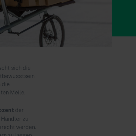
cht sich die
ltbewusstsein
 die
zten Meile.
ozent
der
 Händler zu
recht werden.
ern zu lassen.