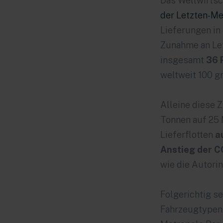
Das Weltwirtsc
der Letzten-Me
Lieferungen in
Zunahme an Let
insgesamt
36 
weltweit 100 g
Alleine diese 
Tonnen auf 25 
Lieferflotten
a
Anstieg der CO
wie die Autori
Folgerichtig se
Fahrzeugtypen. 