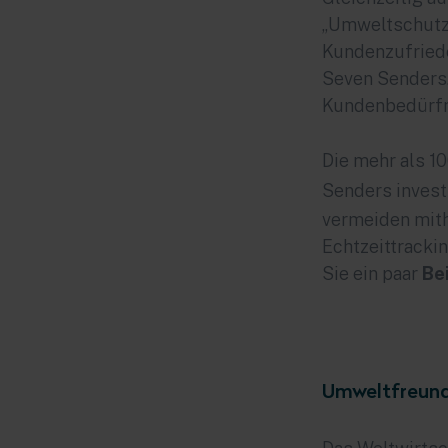
„Umweltschutz 
Kundenzufriede
Seven Senders. 
Kundenbedürfn
Die mehr als 1
Senders
invest
vermeiden mith
Echtzeittracki
Sie ein paar
Be
Umweltfreund