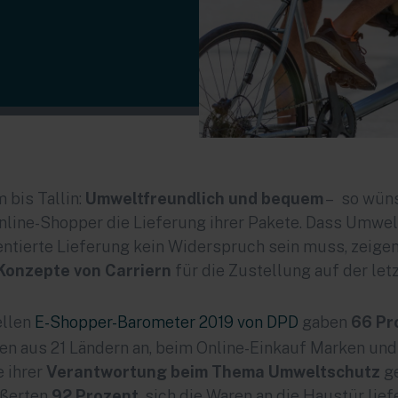
bis Tallin:
Umweltfreundlich und bequem
– so wüns
nline-Shopper die Lieferung ihrer Pakete. Dass Umwe
ntierte Lieferung kein Widerspruch sein muss, zeigen
Konzepte von Carriern
für die Zustellung auf der let
ellen
E-Shopper-Barometer 2019 von DPD
gaben
66 Pr
en aus 21 Ländern an, beim Online-Einkauf Marken und
e ihrer
Verantwortung beim Thema Umweltschutz
ge
ußerten
92 Prozent
, sich die Waren an die Haustür lief