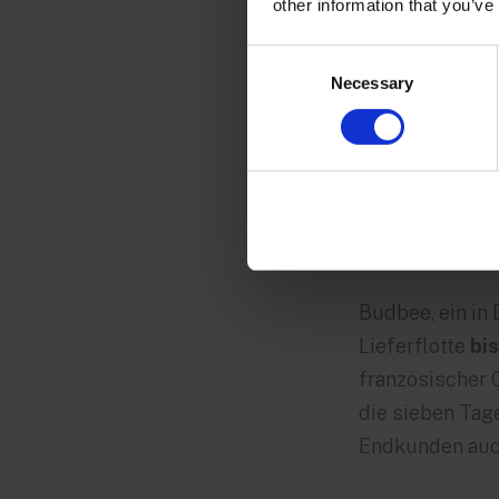
other information that you’ve
Nicht nur die 
Consent
Liefermeile an.
Necessary
Selection
Gegebenheiten 
Fahrräder. Dass
Unternehmensa
den Abendstund
reduzieren.
Budbee, ein in
Lieferflotte
bi
französischer C
die sieben Tag
Endkunden auc