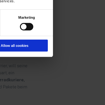
 services.
 der letzten
hen
Marketing
chtet auf
che nach
 Versand in
nfahrten zu
Allow all cookies
er, will seine
art, ein
radkuriere,
nd Pakete beim