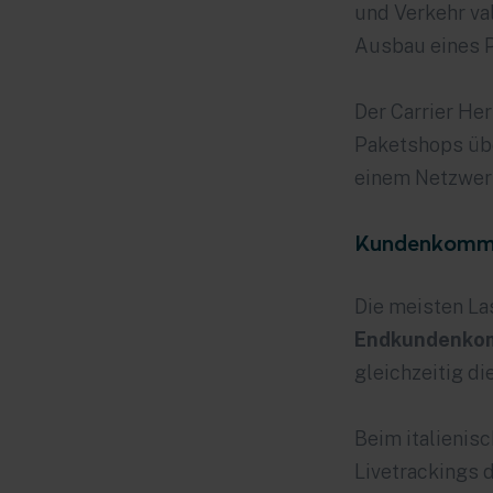
und Verkehr val
Ausbau eines P
Der Carrier
He
Paketshops übe
einem Netzwer
Kundenkommun
Die meisten La
Endkundenko
gleichzeitig di
Beim italienis
Livetrackings 