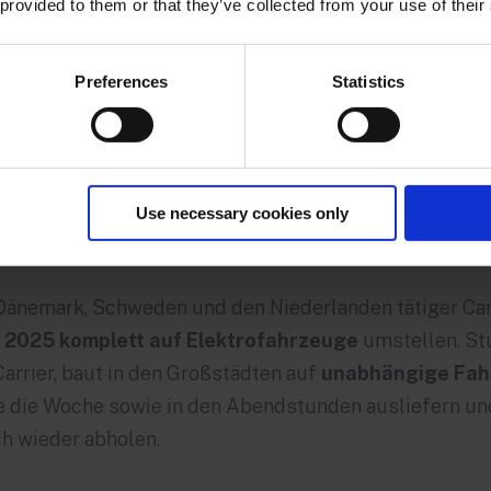
 provided to them or that they’ve collected from your use of their
Big Player nehmen sich des Themas „green delivery“ auf
 Der Carrier
Quickpack
nutzt aufgrund der geografisc
Preferences
Statistics
in der Schweiz ausschließlich Elektroautos und verzi
 die Flotte aus rund 100 Fahrzeugen leise ist, ermögli
ngaben zudem einen für die Nachbarn störungsfreien
en. Letzterer Service wird angeboten, um Mehrfacha
Use necessary cookies only
 Dänemark, Schweden und den Niederlanden tätiger Carri
s 2025 komplett auf Elektrofahrzeuge
umstellen.
Stu
arrier, baut in den Großstädten auf
unabhängige Fahr
e die Woche sowie in den Abendstunden ausliefern u
h wieder abholen.