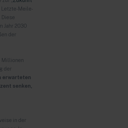
 zur „
Zukunft
h Letzte-Meile-
. Diese
m Jahr 2030
ßen der
 Millionen
g der
n erwarteten
ozent senken,
weise in der