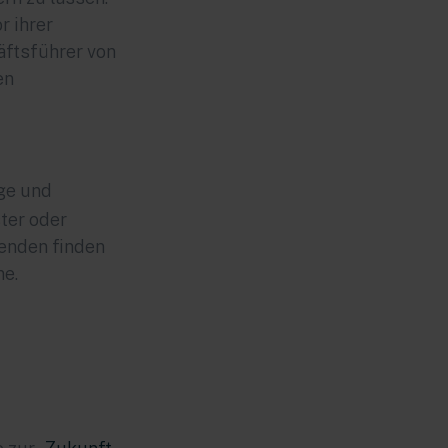
r ihrer
äftsführer von
en
ge und
ter oder
enden finden
ne.