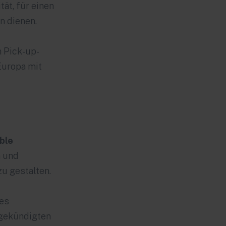
tät, für einen
n dienen.
n Pick-up-
Europa mit
ble
n und
zu gestalten.
es
ngekündigten