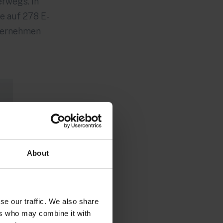
rwegs. In
e auf 278 E-
nternehmen
About
se our traffic. We also share
ers who may combine it with