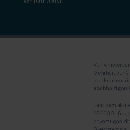
Von Ruth Justen
Von Amsterdam 
Mehrheit der O
und kundenorie
nachhaltigen 
Laut dem aktu
23.000 Befragt
bevorzugen, di
Gleichzeitig ä