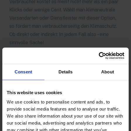
Verbraucher kostet es meist nicht mehr als ein paar
Klicks oder wenige Cent. Wählt man klimaneutrale
Versandarten oder Dienstleister mit dieser Option,
so fördert man verbraucherseitig den Klimaschutz.
Ob direkt oder indirekt: In jedem Fall also – eine
sinnvolle Sache!
Die letzte Meile: Hebel für nachhaltiges
Handeln
Consent
Details
About
Bei unserer Betrachtung des CO2-Ausstoßes
entlang der Lieferkette bleibt noch die Krux der
sogenannten letzten Meile. Damit bezeichnet man
This website uses cookies
den letzten Streckenabschnitt, den ein Produkt bis
We use cookies to personalise content and ads, to
zur Haustür des Verbrauchers zurücklegt. Mit
provide social media features and to analyse our traffic.
We also share information about your use of our site with
wachsendem Onlinehandel gewinnt diese letzte
our social media, advertising and analytics partners who
Meile an Bedeutung.
may combine it with other information that you’ve