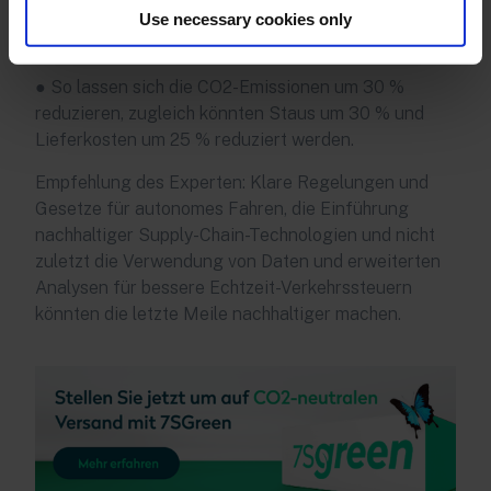
der Ausbau von Paketstationen verbessern die
Use necessary cookies only
Nachhaltigkeit.
● So lassen sich die CO2-Emissionen um 30 %
reduzieren, zugleich könnten Staus um 30 % und
Lieferkosten um 25 % reduziert werden.
Empfehlung des Experten: Klare Regelungen und
Gesetze für autonomes Fahren, die Einführung
nachhaltiger Supply-Chain-Technologien und nicht
zuletzt die Verwendung von Daten und erweiterten
Analysen für bessere Echtzeit-Verkehrssteuern
könnten die letzte Meile nachhaltiger machen.