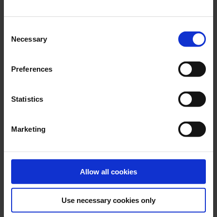
Consent
Necessary
Selection
Preferences
Envíos internacionales
Statistics
Cómo los minoristas online
pueden reducir los gastos de envío
Marketing
con el embalaje
LEER MÁS
Allow all cookies
Use necessary cookies only