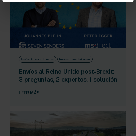
Envíos internacionales
Impresiones internas
Envíos al Reino Unido post-Brexit:
3 preguntas, 2 expertos, 1 solución
LEER MÁS