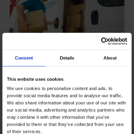
Envíos internacionales
Consent
Details
About
La importancia de una estrategia
multitransportista en el e-
This website uses cookies
commerce
We use cookies to personalise content and ads, to
provide social media features and to analyse our traffic.
LEER MÁS
We also share information about your use of our site with
our social media, advertising and analytics partners who
may combine it with other information that you’ve
provided to them or that they’ve collected from your use
of their services.